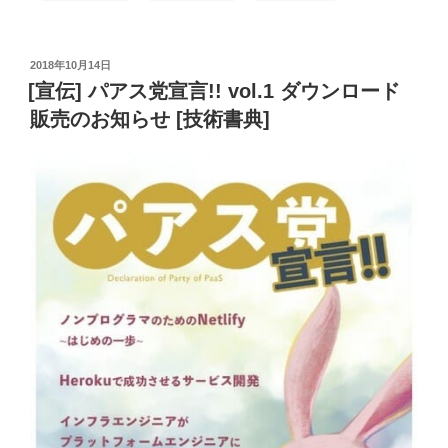
書
典
6
投
2018年10月14日
開
稿
[宣伝] パアス党宣言!! vol.1 ダウンロード
催
日:
販売のお知らせ [技術書典]
決
定
さ
る
[神
ま
ち。]”
の