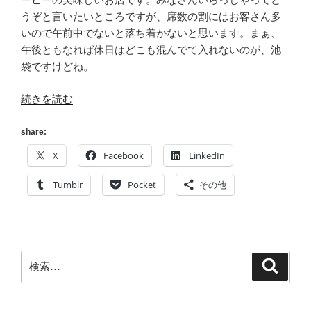
うぞと言いたいところですが、席数の割にはお客さん多
いので午前中でないと落ち着かないと思います。まぁ、
午後ともなれば休日はどこも混んでて入れないのが、池
袋ですけどね。
“[宣
続きを読む
伝]
パ
share:
ア
X
Facebook
LinkedIn
ス
党
Tumblr
Pocket
その他
宣
言!!
vol.1
ダ
検
検
ウ
索
索:
ン
ロ