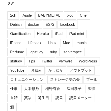
ー
タグ
ド
販
2ch
Apple
BABYMETAL
blog
Chef
売
Debian
docker
ESXi
facebook
の
お
Gamification
Heroku
iPad
iPad mini
知
iPhone
Lifehack
Linux
Mac
munin
ら
せ
Perfume
qpstudy
ruby
serverspec
[技
術
sfstudy
Tips
Twitter
VMware
WordPress
書
YouTube
お風呂
かしゆか
アウトプット
典]”
の
コミュニケーション
ストレージ友の会
プール
仕事
大本彩乃
樫野有香
深田恭子
習慣
自鯖
英語
誕生日
読書
読書メーター
酒