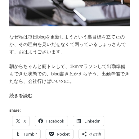
なぜ私は毎日blogを更新しようという裏目標を立てたの
か、その理由を見いだせなくて困っているしょっさんで
す、おはようございます。
朝からちゃんと筋トレして、1kmマラソンして出勤準備
もできた状態での、blog書きとかえらそう。出勤準備でき
たなら、会社行けばいいのに。
“[技
続きを読む
術
書
share:
典]
X
Facebook
LinkedIn
技
術
Tumblr
Pocket
その他