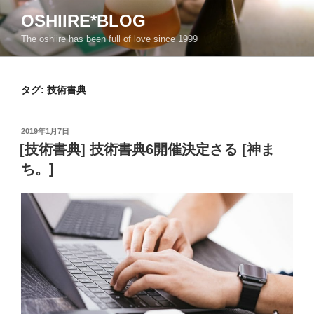
コ
OSHIIRE*BLOG
ン
The oshiire has been full of love since 1999
テ
ン
ツ
タグ:
技術書典
へ
ス
キ
投
2019年1月7日
ッ
稿
[技術書典] 技術書典6開催決定さる [神ま
日:
プ
ち。]