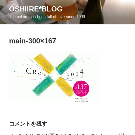
コ
OSHIIRE*BLOG
ン
The oshiire has been full of love since 1999
テ
ン
ツ
main-300×167
へ
ス
キ
ッ
プ
コメントを残す