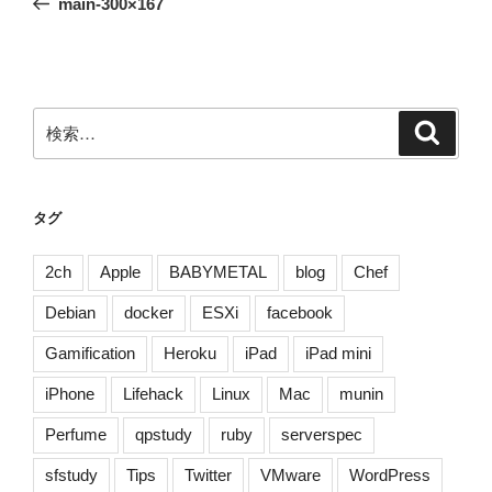
main-300×167
ナ
投
ビ
稿
ゲ
ー
検
検
シ
索
索:
ョ
ン
タグ
2ch
Apple
BABYMETAL
blog
Chef
Debian
docker
ESXi
facebook
Gamification
Heroku
iPad
iPad mini
iPhone
Lifehack
Linux
Mac
munin
Perfume
qpstudy
ruby
serverspec
sfstudy
Tips
Twitter
VMware
WordPress