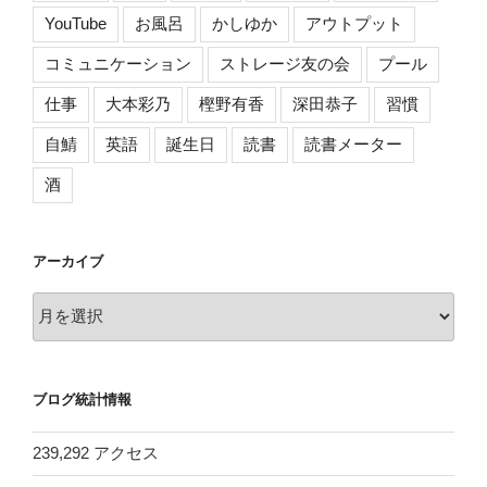
YouTube
お風呂
かしゆか
アウトプット
コミュニケーション
ストレージ友の会
プール
仕事
大本彩乃
樫野有香
深田恭子
習慣
自鯖
英語
誕生日
読書
読書メーター
酒
アーカイブ
ア
ー
カ
イ
ブログ統計情報
ブ
239,292 アクセス