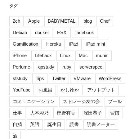
タグ
2ch
Apple
BABYMETAL
blog
Chef
Debian
docker
ESXi
facebook
Gamification
Heroku
iPad
iPad mini
iPhone
Lifehack
Linux
Mac
munin
Perfume
qpstudy
ruby
serverspec
sfstudy
Tips
Twitter
VMware
WordPress
YouTube
お風呂
かしゆか
アウトプット
コミュニケーション
ストレージ友の会
プール
仕事
大本彩乃
樫野有香
深田恭子
習慣
自鯖
英語
誕生日
読書
読書メーター
酒