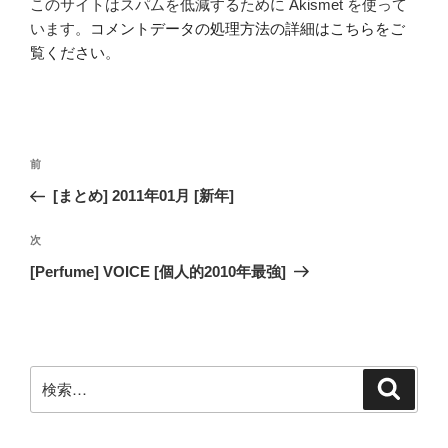
このサイトはスパムを低減するために Akismet を使って
います。
コメントデータの処理方法の詳細はこちらをご
覧ください
。
投
前
前
稿
の
[まとめ] 2011年01月 [新年]
ナ
投
ビ
稿
次
次
ゲ
の
[Perfume] VOICE [個人的2010年最強]
投
ー
稿
シ
ョ
ン
検
検
索
索: