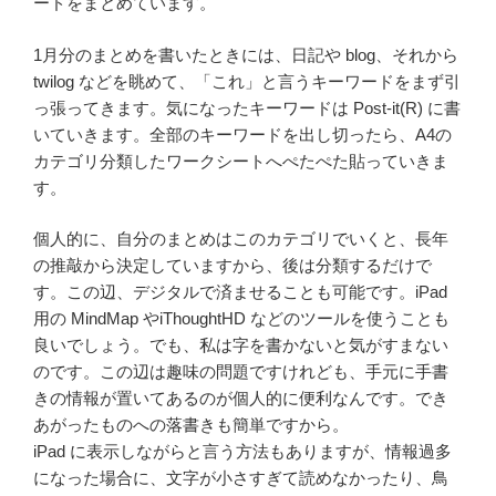
ードをまとめています。
1月分のまとめを書いたときには、日記や blog、それから
twilog などを眺めて、「これ」と言うキーワードをまず引
っ張ってきます。気になったキーワードは Post-it(R) に書
いていきます。全部のキーワードを出し切ったら、A4の
カテゴリ分類したワークシートへぺたぺた貼っていきま
す。
個人的に、自分のまとめはこのカテゴリでいくと、長年
の推敲から決定していますから、後は分類するだけで
す。この辺、デジタルで済ませることも可能です。iPad
用の MindMap やiThoughtHD などのツールを使うことも
良いでしょう。でも、私は字を書かないと気がすまない
のです。この辺は趣味の問題ですけれども、手元に手書
きの情報が置いてあるのが個人的に便利なんです。でき
あがったものへの落書きも簡単ですから。
iPad に表示しながらと言う方法もありますが、情報過多
になった場合に、文字が小さすぎて読めなかったり、鳥