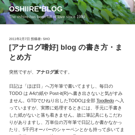
コ
OSHIIRE*BLOG
ン
The oshiire has been full of love since 1999
テ
ン
ツ
投
へ
2011年2月7日
投稿者:
SHO
稿
[アナログ嗜好] blog の書き方・ま
ス
日:
キ
とめ方
ッ
プ
突然ですが、
アナログ派
です。
日記は「ほぼ日」へ万年筆で書いてますし、毎日の
TODO は A4の紙や Post-it(R)へ書き出さないと気がすみ
ません。GTDでひねり出したTODOは全部
Toodledo
へ入
っていますが、実際に処理するときには、手元に手書き
した紙がないと落ち着きません。故に筆記具にもこだわ
りがありますし、万単位の万年筆で日記しか書かなかっ
たり、5千円オーバーのシャーペンとかも持って歩いてま