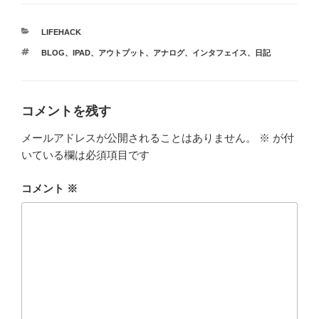
カ
LIFEHACK
テ
タ
BLOG
、
IPAD
、
アウトプット
、
アナログ
、
インタフェイス
、
日記
ゴ
グ
リ
ー
コメントを残す
メールアドレスが公開されることはありません。
※
が付
いている欄は必須項目です
コメント
※