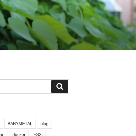
検
索
BABYMETAL
blog
an
docker
ESXi