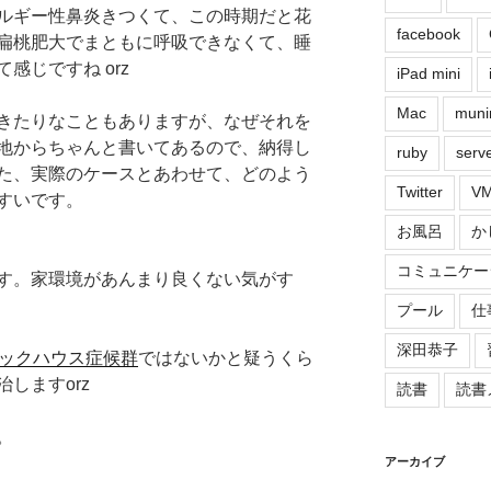
ルギー性鼻炎きつくて、この時期だと花
facebook
扁桃肥大でまともに呼吸できなくて、睡
感じですね orz
iPad mini
Mac
muni
きたりなこともありますが、なぜそれを
地からちゃんと書いてあるので、納得し
ruby
serv
た、実際のケースとあわせて、どのよう
Twitter
VM
すいです。
お風呂
か
コミュニケー
す。家環境があんまり良くない気がす
プール
仕
深田恭子
ックハウス症候群
ではないかと疑うくら
しますorz
読書
読書
。
アーカイブ