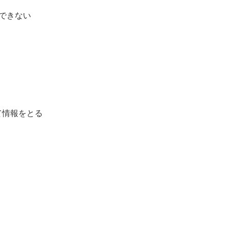
できない
う
て情報をとる