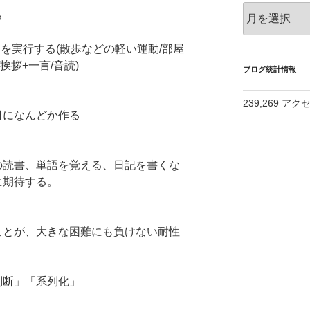
ア
る
ー
カ
つを実行する(散歩などの軽い運動/部屋
イ
挨拶+一言/音読)
ブ
ブログ統計情報
239,269 アク
日になんどか作る
の読書、単語を覚える、日記を書くな
に期待する。
ことが、大きな困難にも負けない耐性
判断」「系列化」