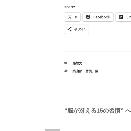
share:
X
Facebook
Li
その他
カ
感想文
テ
タ
築山節
、
習慣
、
脳
ゴ
グ
リ
ー
“脳が冴える15の習慣” 