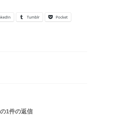
nkedIn
Tumblr
Pocket
への1件の返信