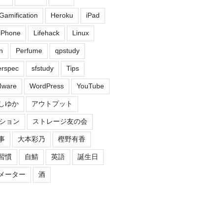
Gamification
Heroku
iPad
iPhone
Lifehack
Linux
n
Perfume
qpstudy
erspec
sfstudy
Tips
ware
WordPress
YouTube
しゆか
アウトプット
ション
ストレージ友の会
事
大本彩乃
樫野有香
習慣
自鯖
英語
誕生日
メーター
酒