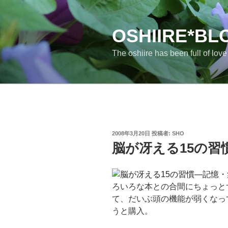
コ
ン
テ
OSHIIRE*BL
ン
The oshiire has been full of lov
ツ
へ
ス
キ
ッ
プ
投
2008年3月20日
投稿者:
SHO
稿
脳が冴える15の習
日:
ろいろな本との合間にちょっと
て、だいぶ頭の機能が弱くなっ
うと購入。