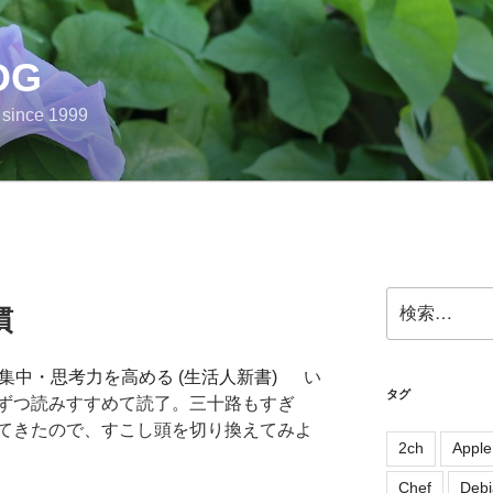
OG
e since 1999
検
慣
索:
い
タグ
ずつ読みすすめて読了。三十路もすぎ
てきたので、すこし頭を切り換えてみよ
2ch
Apple
Chef
Debi