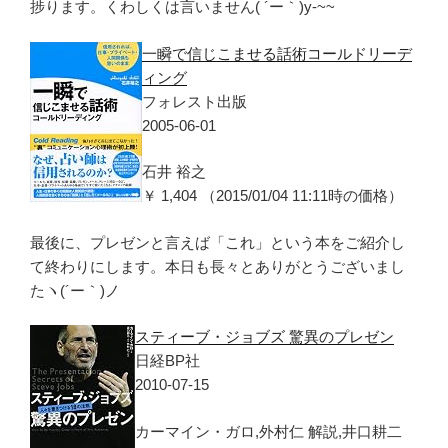
捗ります。くわしくは言いません( ´ー｀)y-~~
一瞬で信じこませる話術コールドリーデ
ィング
フォレスト出版
2005-06-01
石井 裕之
￥ 1,404 （2015/01/04 11:11時の価格）
最後に、プレゼンと言えば「これ」という本をご紹介し
て終わりにします。本日も長々とありがとうございまし
たヽ(´ー｀)ノ
スティーブ・ジョブズ 驚異のプレゼン
日経BP社
2010-07-15
カーマイン・ガロ,外村仁 解説,井口耕二