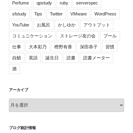
Perfume
qpstudy
ruby
serverspec
sfstudy
Tips
Twitter
VMware
WordPress
YouTube
お風呂
かしゆか
アウトプット
コミュニケーション
ストレージ友の会
プール
仕事
大本彩乃
樫野有香
深田恭子
習慣
自鯖
英語
誕生日
読書
読書メーター
酒
アーカイブ
ア
ー
カ
イ
ブログ統計情報
ブ