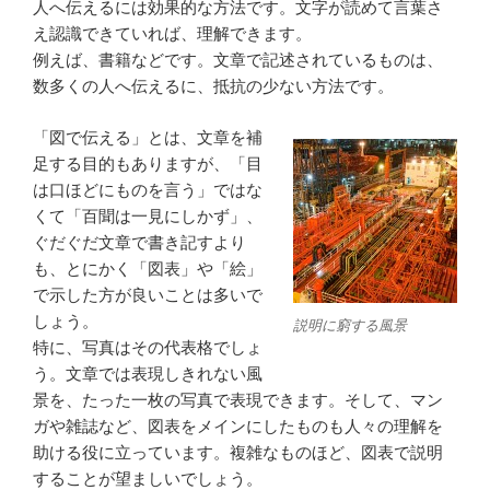
人へ伝えるには効果的な方法です。文字が読めて言葉さ
え認識できていれば、理解できます。
例えば、書籍などです。文章で記述されているものは、
数多くの人へ伝えるに、抵抗の少ない方法です。
「図で伝える」とは、文章を補
足する目的もありますが、「目
は口ほどにものを言う」ではな
くて「百聞は一見にしかず」、
ぐだぐだ文章で書き記すより
も、とにかく「図表」や「絵」
で示した方が良いことは多いで
しょう。
説明に窮する風景
特に、写真はその代表格でしょ
う。文章では表現しきれない風
景を、たった一枚の写真で表現できます。そして、マン
ガや雑誌など、図表をメインにしたものも人々の理解を
助ける役に立っています。複雑なものほど、図表で説明
することが望ましいでしょう。