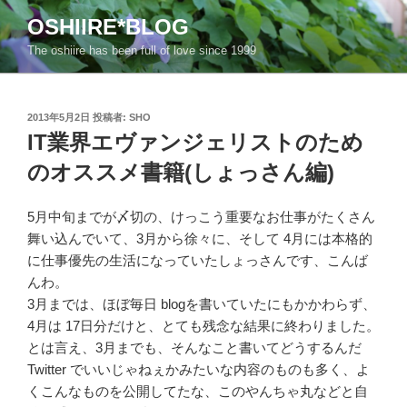
コ
OSHIIRE*BLOG
ン
The oshiire has been full of love since 1999
テ
ン
ツ
投
へ
2013年5月2日
投稿者:
SHO
稿
IT業界エヴァンジェリストのため
ス
日:
キ
のオススメ書籍(しょっさん編)
ッ
プ
5月中旬までが〆切の、けっこう重要なお仕事がたくさん
舞い込んでいて、3月から徐々に、そして 4月には本格的
に仕事優先の生活になっていたしょっさんです、こんば
んわ。
3月までは、ほぼ毎日 blogを書いていたにもかかわらず、
4月は 17日分だけと、とても残念な結果に終わりました。
とは言え、3月までも、そんなこと書いてどうするんだ
Twitter でいいじゃねぇかみたいな内容のものも多く、よ
くこんなものを公開してたな、このやんちゃ丸などと自