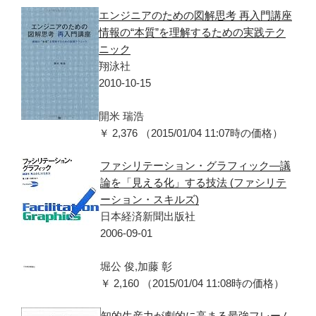
エンジニアのための図解思考 再入門講座
情報の“本質”を理解するための実践テク
ニック
翔泳社
2010-10-15
開米 瑞浩
￥ 2,376 （2015/01/04 11:07時の価格）
ファシリテーション・グラフィック―議
論を「見える化」する技法 (ファシリテ
ーション・スキルズ)
日本経済新聞出版社
2006-09-01
堀公 俊,加藤 彰
￥ 2,160 （2015/01/04 11:08時の価格）
知的生産力が劇的に高まる最強フレーム