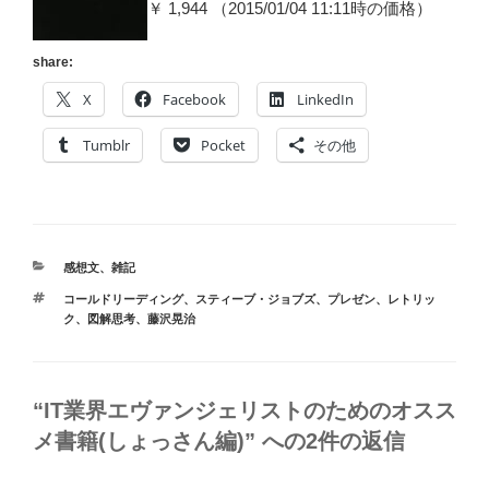
￥ 1,944 （2015/01/04 11:11時の価格）
share:
X
Facebook
LinkedIn
Tumblr
Pocket
その他
カ
感想文
、
雑記
テ
タ
コールドリーディング
、
スティーブ・ジョブズ
、
プレゼン
、
レトリッ
ゴ
グ
ク
、
図解思考
、
藤沢晃治
リ
ー
“IT業界エヴァンジェリストのためのオスス
メ書籍(しょっさん編)” への2件の返信