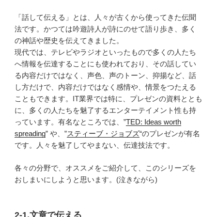
「話して伝える」とは、人々が古くから使ってきた伝聞
法です。かつては吟遊詩人が詩にのせて語り歩き、多く
の神話や歴史を伝えてきました。
現代では、テレビやラジオといったもので多くの人たち
へ情報を伝達することにも使われており、その話してい
る内容だけではなく、声色、声のトーン、抑揚など、話
し方だけで、内容だけではなく感情や、情景をつたえる
こともできます。IT業界では特に、プレゼンの資料ととも
に、多くの人たちを魅了するエンターテイメント性も持
っています。有名なところでは、”
TED: Ideas worth
spreading
” や、”
スティーブ・ジョブズ
“のプレゼンが有名
です。人々を魅了してやまない、伝達技法です。
各々の分野で、オススメをご紹介して、このシリーズを
おしまいにしようと思います。(泣きながら)
2-1.文章で伝える