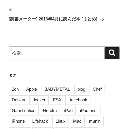
ビ
稿
ゲ
次
次
の
ー
[読書メーター] 2013年4月に読んだ本 [まとめ]
投
シ
稿
ョ
ン
検
検
索
索:
タグ
2ch
Apple
BABYMETAL
blog
Chef
Debian
docker
ESXi
facebook
Gamification
Heroku
iPad
iPad mini
iPhone
Lifehack
Linux
Mac
munin