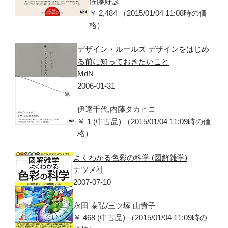
佐藤好彦
￥ 2,484 （2015/01/04 11:08時の価
格）
デザイン・ルールズ デザインをはじめ
る前に知っておきたいこと
MdN
2006-01-31
伊達千代,内藤タカヒコ
￥ 1 (中古品) （2015/01/04 11:09時の価
格）
よくわかる色彩の科学 (図解雑学)
ナツメ社
2007-07-10
永田 泰弘/三ツ塚 由貴子
￥ 468 (中古品) （2015/01/04 11:09時の