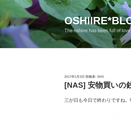
コ
ン
テ
OSHIIRE*BL
ン
The oshiire has been full of lov
ツ
へ
ス
キ
ッ
プ
投
2017年1月3日
投稿者:
SHO
稿
[NAS] 安物買いの銭
日:
三が日も今日で終わりですね。