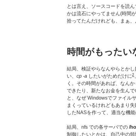
とは言え、ソースコードを読ん
かは流石にやってません(時間がもっ
拾ってたんだけれども、まぁ、
時間がもったい
結局、検証やらなんやらとかし
2
い、
cp -a
したいがためだけに
く。その時間があれば、なんか
できたり、新たなお金を生んで
と、なぜ Windowsでファ
まくっているけれどもあまり失
したNASを作って、適当な機
結局、nfs での各サーバでの
/h
制御したいとかは、自己中の領