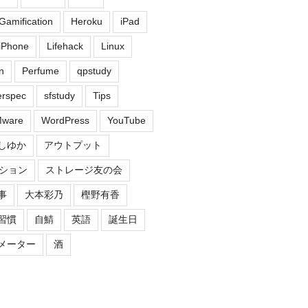
Gamification
Heroku
iPad
iPhone
Lifehack
Linux
n
Perfume
qpstudy
erspec
sfstudy
Tips
ware
WordPress
YouTube
しゆか
アウトプット
ション
ストレージ友の会
事
大本彩乃
樫野有香
習慣
自鯖
英語
誕生日
メーター
酒