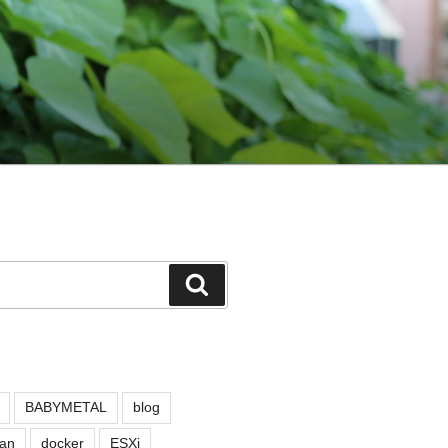
検
索
BABYMETAL
blog
an
docker
ESXi