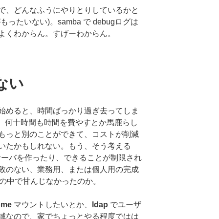
で、どんなふうにやりとりしているかと
たいない)。samba で debugログは
よくわからん。すげーわからん。
ない
始めると、時間ばっかり過ぎ去ってしま
、何十時間も時間を費やすとか馬鹿らし
もっと別のことができて、コストが削減
いたかもしれない。もう、そう考える
イルサーバを作ったり、できることが制限され
敗のない、業務用、または個人用の完成
能の中で甘んじなかったのか。
ome
マウントしたいとか、
ldap
でユーザ
域なので、家でちょっとやる程度ではは