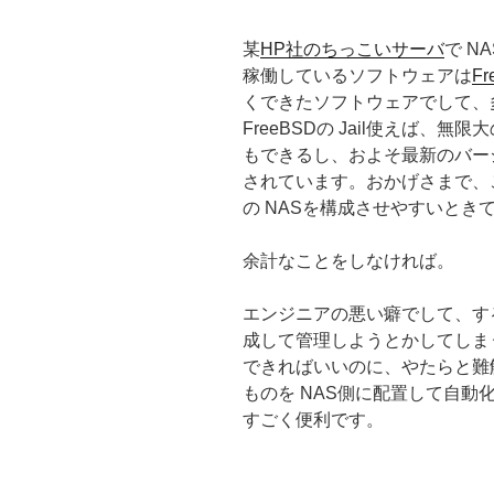
某
HP社のちっこいサーバ
で N
稼働しているソフトウェアは
Fr
くできたソフトウェアでして、多く
FreeBSDの Jail使えば、
もできるし、およそ最新のバー
されています。おかげさまで、
の NASを構成させやすいとき
余計なことをしなければ。
エンジニアの悪い癖でして、する必要が
成して管理しようとかしてしま
できればいいのに、やたらと難
ものを NAS側に配置して自
すごく便利です。