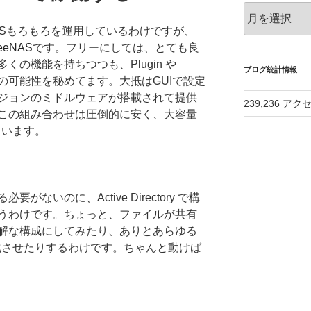
ア
ー
ASもろもろを運用しているわけですが、
カ
eeNAS
です。フリーにしては、とても良
イ
の機能を持ちつつも、Plugin や
ブ
ブログ統計情報
無限大の可能性を秘めてます。大抵はGUIで設定
ジョンのミドルウェアが搭載されて提供
239,236 アク
この組み合わせは圧倒的に安く、大容量
ています。
ないのに、Active Directory で構
うわけです。ちょっと、ファイルが共有
解な構成にしてみたり、ありとあらゆる
動化させたりするわけです。ちゃんと動けば