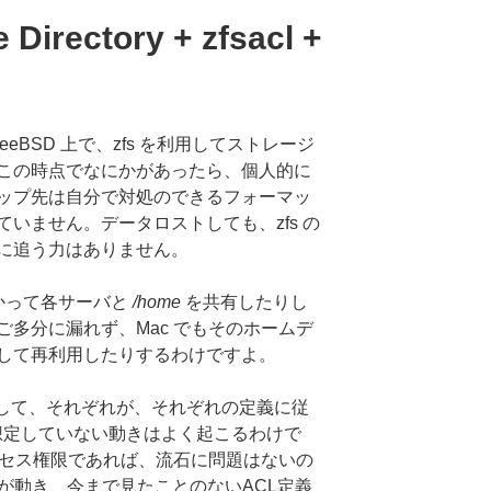
 Directory + zfsacl +
eBSD 上で、zfs を利用してストレージ
この時点でなにかがあったら、個人的に
ップ先は自分で対処のできるフォーマッ
いません。データロストしても、zfs の
に追う力はありません。
つかって各サーバと
/home
を共有したりし
多分に漏れず、Mac でもそのホームデ
して再利用したりするわけですよ。
ba が同居して、それぞれが、それぞれの定義に従
、想定していない動きはよく起こるわけで
アクセス権限であれば、流石に問題はないの
るものが動き、今まで見たことのないACL定義