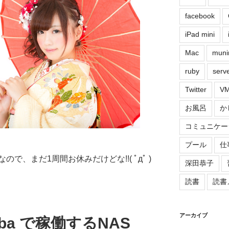
facebook
iPad mini
Mac
muni
ruby
serv
Twitter
VM
お風呂
か
コミュニケー
プール
仕
ので、まだ1周間お休みだけどな!!( ﾟдﾟ )
深田恭子
読書
読書
アーカイブ
amba で稼働するNAS