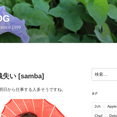
OG
e since 1999
検
失い [samba]
索:
明日から仕事する人多そうですね。
タグ
2ch
Apple
Chef
Debi