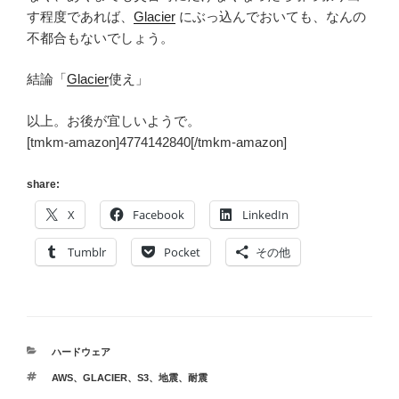
す程度であれば、
Glacier
にぶっ込んでおいても、なんの
不都合もないでしょう。
結論「
Glacier
使え」
以上。お後が宜しいようで。
[tmkm-amazon]4774142840[/tmkm-amazon]
share:
X
Facebook
LinkedIn
Tumblr
Pocket
その他
カ
ハードウェア
テ
タ
AWS
、
GLACIER
、
S3
、
地震
、
耐震
ゴ
グ