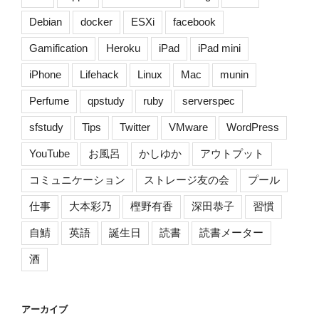
Debian
docker
ESXi
facebook
Gamification
Heroku
iPad
iPad mini
iPhone
Lifehack
Linux
Mac
munin
Perfume
qpstudy
ruby
serverspec
sfstudy
Tips
Twitter
VMware
WordPress
YouTube
お風呂
かしゆか
アウトプット
コミュニケーション
ストレージ友の会
プール
仕事
大本彩乃
樫野有香
深田恭子
習慣
自鯖
英語
誕生日
読書
読書メーター
酒
アーカイブ