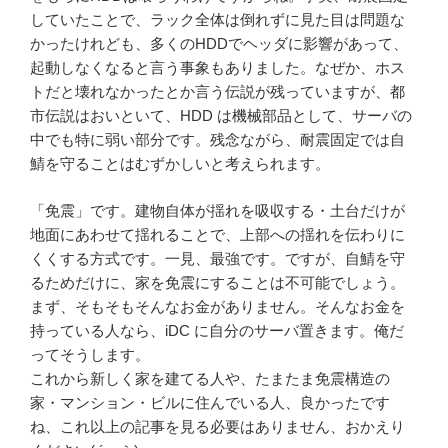
していたことで、ラック全体は倒れずに見た目は問題な
かったけれども、多くのHDDでヘッダに影響があって、
起動しなくなると言う事象もありました。なぜか、ホス
トだと壊れなかったとか言う伝説が残っていますが、都
市伝説はおいといて、HDD は機械部品として、サーバの
中でも特に弱い部分です。残念ながら、耐震固定では自
鯖を守ることはむずかしいと考えられます。
「免震」です。建物自体が揺れを吸収する・土台だけが
地面にあわせて揺れることで、上部への揺れを伝わりに
くくする方式です。一見、最強です。ですが、自鯖を守
るためだけに、家を免震にすることは不可能でしょう。
まず、そもそもそんなお金がありません。そんなお金を
持っている人なら、iDC に自分のサーバ置きます。俺だ
ってそうします。
これから新しく家を建てる人や、たまたま免震構造の
家・マンション・ビルに住んでいる人、良かったです
ね、これ以上の記事を見る必要はありません、おかえり