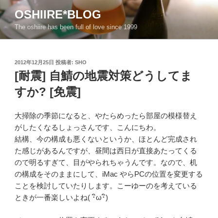
コ
OSHIIRE*BLOG
ン
The oshiire has been full of love since 1999
テ
ン
ツ
投
2012年12月25日
投稿者:
SHO
へ
稿
[耐震] 自鯖の地震対策どうしてま
ス
日:
キ
すか? [免震]
ッ
プ
大掃除の季節になると、やたらめったら部屋の模様替え
がしたくなるしょっさんです、こんにちわ。
結構、今の構成も悪くないというか、ほとんど完成され
た感じがあるんですが、昼間は西日が直接あたってくる
ので明るすぎて、目がやられちゃうんです。なので、机
の構成をそのままにして、iMac やらPCの位置を変更する
ことを検討していたりします。こーゆーのを考えている
ときが一番楽しいよね( ･ิω･ิ)