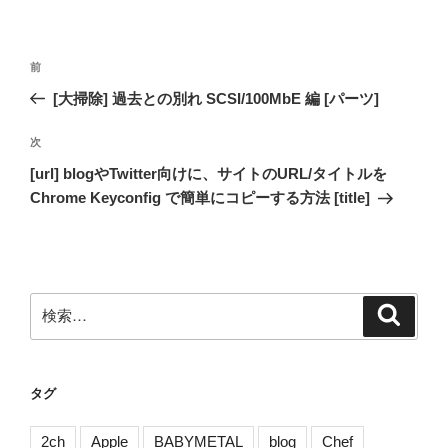
投
前
前
稿
の
[大掃除] 過去との別れ SCSI/100MbE 編 [パーツ]
ナ
投
ビ
稿
次
次
ゲ
の
[url] blogやTwitter向けに、サイトのURL/タイトルを
投
ー
Chrome Keyconfig で簡単にコピーする方法 [title]
稿
シ
ョ
ン
検
検
索
索:
タグ
2ch
Apple
BABYMETAL
blog
Chef