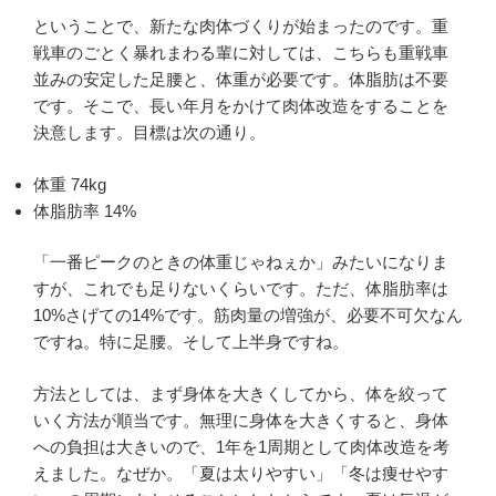
ということで、新たな肉体づくりが始まったのです。重
戦車のごとく暴れまわる輩に対しては、こちらも重戦車
並みの安定した足腰と、体重が必要です。体脂肪は不要
です。そこで、長い年月をかけて肉体改造をすることを
決意します。目標は次の通り。
体重 74kg
体脂肪率 14%
「一番ピークのときの体重じゃねぇか」みたいになりま
すが、これでも足りないくらいです。ただ、体脂肪率は
10%さげての14%です。筋肉量の増強が、必要不可欠なん
ですね。特に足腰。そして上半身ですね。
方法としては、まず身体を大きくしてから、体を絞って
いく方法が順当です。無理に身体を大きくすると、身体
への負担は大きいので、1年を1周期として肉体改造を考
えました。なぜか。「夏は太りやすい」「冬は痩せやす