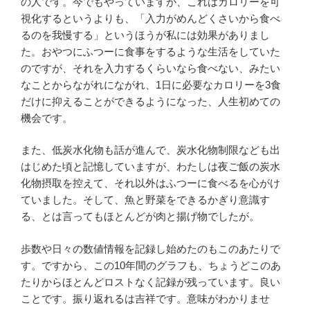
の人です。今でもやっていますが、これはカロリーを可
視化するというよりも、「入力がめんどくさいから食べ
るのを我慢する」というほうが私には効果がありまし
た。おやつにふつーに食事をするような生活をしていた
のですが、それを入力するくらいなら食べない、みたい
なことからながれにながれ、1日に必要なカロリーを3食
だけに抑えることができるようになった、人生初めての
機会です。
また、低炭水化物も話が進んで、炭水化物制限なども出
はじめた頃と記憶していますが、わたしは夜ご飯の炭水
化物摂取を控えて、それ以外はふつーに食べるを心がけ
ていました。そして、魚と野菜をできるかぎり意識す
る、とは言ってもほとんどが肉と揚げ物でしたが。
歩数や日々の数値情報を記録し始めたのもこのあたりで
す。ですから、この10年間のグラフも、ちょうどこのあ
たりからほとんどロストなく記録が残っています。良い
ことです。振り返れるは吉祥です。意味がわかりませ