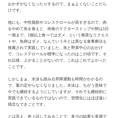
おかずがなくなったりするので、まぁよくないことだら
けです。
他にも、中性脂肪やコレステロールが高すぎるので、肉
をやめて魚を食えと、肉食のドクターストップや卵は1日
一個まで、1個以上食べてはダメ、という無茶なリクエス
トや、魚卵はダメ、なんていう今とは異なる食事療法も
推薦されて実践していました。魚と野菜中心のおかげ
で、コレステロールが標準になったのはこの頃です。そ
れ以後、上がることがないので、これはこれでよかった
ことです。
しかしまぁ、水泳も踏み台昇降運動も時間がかかるの
で、案の定やらなくなりました。水泳は、ちがう意味で
今でも継続するようにしていますが、それでも継続的に
実践できているものではないので、習慣化にはほぼ遠い
残念なできごとです。
とは言え、色々試してみることで、多少の結果も実感で