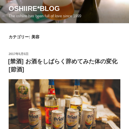
コ
OSHIIRE*BLOG
ン
The oshiire has been full of love since 1999
テ
ン
ツ
カテゴリー:
美容
へ
ス
キ
投
2017年5月5日
ッ
稿
[禁酒] お酒をしばらく辞めてみた体の変化
日:
プ
[節酒]