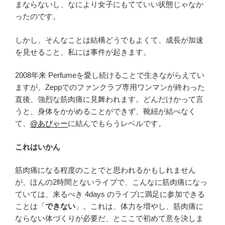
まならないし、なにより女子にもてていい状態じゃなか
ったのです。
しかし、そんなことは結構どうでもよくて、成長が加速
を見せること、私には事件が起きます。
2008年来 Perfumeを愛し続けることで生きながらえてい
ますが、Zeppでのファンクラブ専用ワンマンが終わった
直後、強烈な筋肉痛に見舞われます。どんだけかって言
うと、身体をかがめることができず、靴紐が結べなく
て、
@あぴゃー
に結んでもらうレベルです。
これはいかん
筋肉痛になる程度のことでと思われるかもしれません
が、ほんの2時間とないライブで、こんなに筋肉痛になっ
ていては、来るべき 4days のライブに満足に参加できる
ことは「
できない
」。これは、体力を増やし、筋肉痛に
ならない体づくりが必要だ、とここで初めて意を決しま