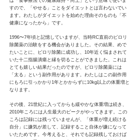
は「食事療法での健康維持・向上」という意味で使いま
すので、「やせる」ことをダイエットとは言わないでい
ます。わたしがダイエットを始めた理由そのものも「不
健康になったから」です。
1996〜7年頃と記憶していますが、当時RC直前のピロリ
除菌薬の治験をする機会がありました。その結果、めで
たいことに、ピロリ除菌に成功し、10年近く悩まされて
いた十二指腸潰瘍と縁を切ることができました。これは
とても嬉しい結果だったのですが、ピロリ除菌薬には
「太る」という副作用があります。わたしはこの副作用
にもろに引っかかり1年とかからずに10kg以上の体重増と
なります。
その後、21世紀に入ってからも緩やかな体重増は続き、
2010年ころには人生最大のピークがやってきます。この
ころは記録には残っていませんが、「体重が増え続ける
自分」に嫌気が差して、記録すること自体が嫌になって
いたためです。今考えると、それでも記録残しておけば