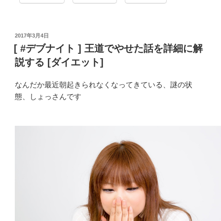
投
2017年3月4日
稿
[ #デブナイト ] 王道でやせた話を詳細に解
日:
説する [ダイエット]
なんだか最近朝起きられなくなってきている、謎の状
態、しょっさんです