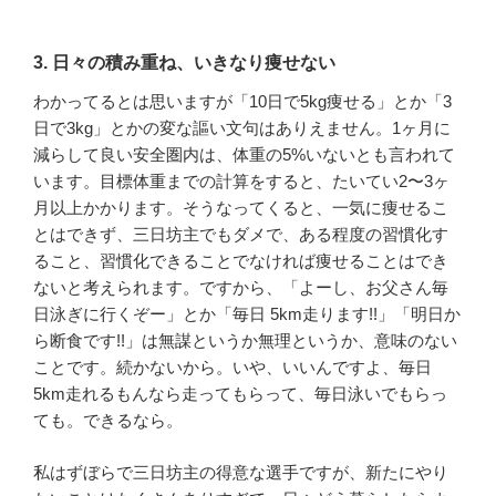
3. 日々の積み重ね、いきなり痩せない
わかってるとは思いますが「10日で5kg痩せる」とか「3
日で3kg」とかの変な謳い文句はありえません。1ヶ月に
減らして良い安全圏内は、体重の5%いないとも言われて
います。目標体重までの計算をすると、たいてい2〜3ヶ
月以上かかります。そうなってくると、一気に痩せるこ
とはできず、三日坊主でもダメで、ある程度の習慣化す
ること、習慣化できることでなければ痩せることはでき
ないと考えられます。ですから、「よーし、お父さん毎
日泳ぎに行くぞー」とか「毎日 5km走ります!!」「明日か
ら断食です!!」は無謀というか無理というか、意味のない
ことです。続かないから。いや、いいんですよ、毎日
5km走れるもんなら走ってもらって、毎日泳いでもらっ
ても。できるなら。
私はずぼらで三日坊主の得意な選手ですが、新たにやり