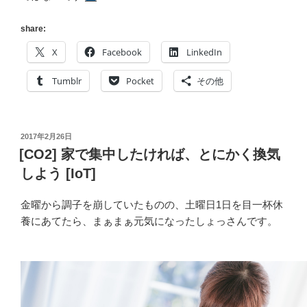
share:
X
Facebook
LinkedIn
Tumblr
Pocket
その他
投
2017年2月26日
稿
[CO2] 家で集中したければ、とにかく換気
日:
しよう [IoT]
金曜から調子を崩していたものの、土曜日1日を目一杯休
養にあてたら、まぁまぁ元気になったしょっさんです。