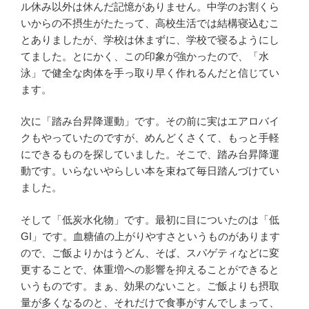
ル休み以外は休んだ記憶がありません。中学のお割くら
いからの不摂生がたたって、高校生活では結構寝込むこ
とありましたが、学校は休まずに、学校で寝るようにし
てました。とにかく、この印象が強かったので、「水
泳」で健全な肉体を手っ取り早く作れるんだと信じてい
ます。
次に「踏み台昇降運動」です。その前に実はエアロバイ
クもやっていたのですが、めんどくさくて、もっと手軽
にできるものを探していました。そこで、踏み台昇降運
動です。いらないやらしい本を束ねて毎日踏んづけてい
ました。
そして「低炭水化物」です。最初に目についたのは「低
GI」です。血糖値の上がりやすさというものがあります
ので、ご飯よりかはうどん、そば、スパゲティなどに変
更することで、体重増への影響を抑えることができると
いうものです。まぁ、効果のないこと。ご飯よりも摂取
量が多くなるのと、それだけで食事がすんでしまって、