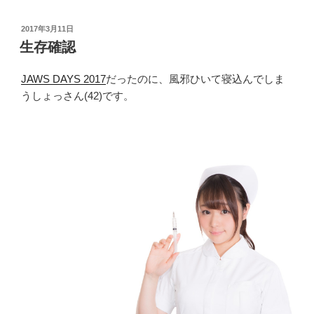
ら
く
投
2017年3月11日
辞
稿
生存確認
め
日:
て
JAWS DAYS 2017
だったのに、風邪ひいて寝込んでしま
み
うしょっさん(42)です。
た
体
の
変
化
[節
酒]”
の