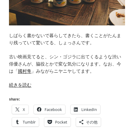
しばらく書かないで暮らしてきたら、書くことがたんま
り残っていて驚いてる、しょっさんです。
古い映画見てると、シン・ゴジラに出てくるような渋い
俳優さんが、脇役とかで変な気分になります。なお、今
は「
國村隼
」みながらニヤニヤしてます。
“[禁
続きを読む
酒]
お
share:
酒
X
Facebook
LinkedIn
を
し
Tumblr
Pocket
その他
ば