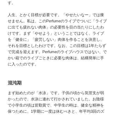
す。
人生、とかく目標が必要です。「やせたいなー」では痩
せません。私は、このPerfumeのライブでついに「ライブ
に出ても疲れない肉体」の必要性を目の当たりにしたわ
けです。まず「やせよう」ということではなく、ライブ
を「健全に」「疲労しない」肉体を作ることを決意し、
それを目標としたわけです。なお、この目標は1年たらず
で完成を迎えます。Perfumeのライブハウスではない、で
かい箱でのライブごときに必要な肉体は、結構簡単に手
に入ったのです。
混沌期
まず始めたのが「水泳」です。子供の頃から気管支が弱
かったので、水泳に連れて行かされていました。お陰様
で小学生の頃は皆勤賞で、中学生の時は、健全な精神を
保つために、1学期に一度は休むべきと、年平均3回のズ