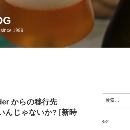
OG
e since 1999
検
eader からの移行先
索:
でいいんじゃないか? [新時
タグ