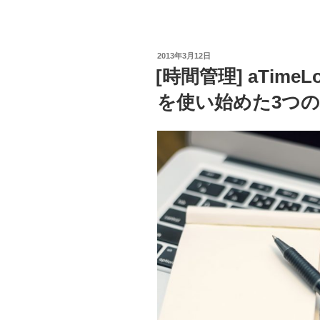
昼
寝
す
れ
投
2013年3月12日
稿
[時間管理] aTimeL
ば
日:
良
を使い始めた3つの
い
じ
ゃ
な
い
[暁
を]”
の