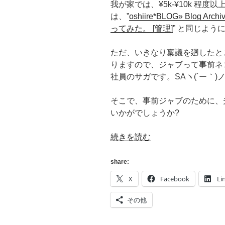
我が家では、¥5k-¥10k 程
い
は、”
oshiire*BLOG» Blog A
か?
ってみた。 [管理]
” と同じよう
[新
時
ただ、いきなり稟議を廻したと
代]”
りますので、ジャブって事前ネ
の
社員のサガです。SAヽ(´ー｀)ノG
そこで、事前ジャブのために、夫婦
いかがでしょうか?
“[夫
続きを読む
婦
で]
share:
家
X
Facebook
Li
庭
内
その他
稟
議