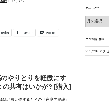
edly
」でした。
アーカイブ
ア
ー
カ
nkedIn
Tumblr
Pocket
イ
ブ
ブログ統計情報
239,236 アク
稟議のやりとりを軽微にす
st の共有はいかが? [購入]
様はお買い物するときの「家庭内稟議」