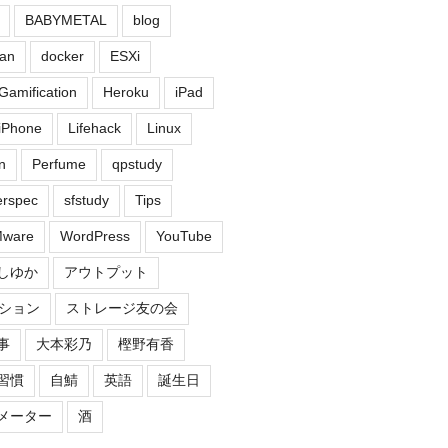
BABYMETAL
blog
an
docker
ESXi
Gamification
Heroku
iPad
iPhone
Lifehack
Linux
n
Perfume
qpstudy
erspec
sfstudy
Tips
ware
WordPress
YouTube
しゆか
アウトプット
ション
ストレージ友の会
事
大本彩乃
樫野有香
習慣
自鯖
英語
誕生日
メーター
酒