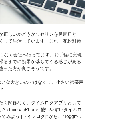
が正しいかどうかワセリンを鼻周辺と
くって生活しています。これ、花粉対策
響もなく会社へ行ってます。お手軽に実現
帰るまでに効果が落ちてくる感じがある
塗った方が良さそうです。
みたいな大きいのではなくて、小さい携帯用
ﾍ
たく関係なく、タイムログアプリとして
log Archive » [iPhone] 使いやすいタイムロ
を使ってみよう [ライフログ]
” から、”
Toggl
“へ