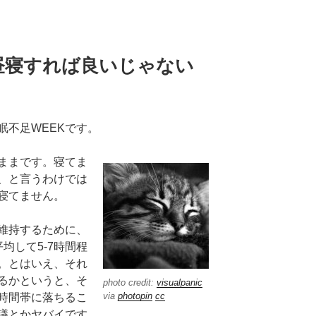
ら昼寝すれば良いじゃない
眠不足WEEKです。
ままです。寝てま
、と言うわけでは
寝てません。
維持するために、
均して5-7時間程
。とはいえ、それ
るかというと、そ
photo credit:
visualpanic
via
photopin
cc
時間帯に落ちるこ
議とかヤバイです