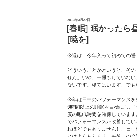
の
や
り
投
2013年3月27日
稿
[春眠] 眠かった
と
日:
り
[暁を]
を
軽
今週は、今年入って初めての睡
微
に
どういうことかというと、その
す
せん。いや、一睡もしていない
る
ないです。寝てはいます、でも
た
め
今年は日中のパフォーマンスを
に、
6時間以上の睡眠を目標にし、平
Wishlist
度の睡眠時間を確保しています
の
でパフォーマンスが改善してい
共
れほどでもありませんし、日中
有
とはよくあります。午後一の会
は