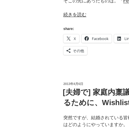
そこの先にあったものは。「
Fe
“[RSS]
続きを読む
Google
Reader
share:
か
X
Facebook
Li
ら
の
その他
移
行
先
は、"Feedly"
で
投
2013年4月6日
稿
[夫婦で] 家庭内
い
日:
い
るために、Wishli
ん
じ
突然ですが、結婚されている皆
ゃ
はどのようにやっていますか。
な