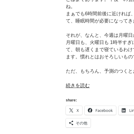
ね。
い
まぁでも6時間前後に近ければ
か
て、睡眠時間が必要になってき
が?
[購
それが、なんと、今週は月曜日
入]”
月曜日も、火曜日も 1時半す
の
て、朝も遅くまで寝ているわけ
ます。慣れとはおそろしいもの
ただ、もちろん、予測のつくとお
“[春
続きを読む
眠]
眠
share:
か
X
Facebook
Li
っ
た
その他
ら