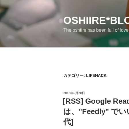
コ
ン
テ
OSHIIRE*BL
ン
The oshiire has been full of lov
ツ
へ
ス
キ
ッ
プ
カテゴリー:
LIFEHACK
投
2013年5月20日
稿
[RSS] Google R
日:
は、"Feedly" 
代]