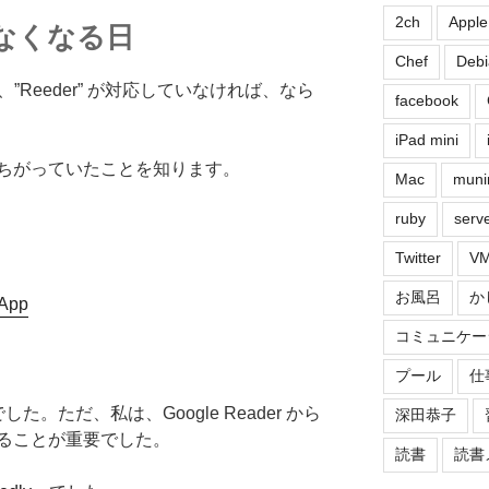
2ch
Apple
r がなくなる日
Chef
Debi
行は、”Reeder” が対応していなければ、なら
facebook
iPad mini
ちがっていたことを知ります。
Mac
muni
ruby
serv
Twitter
VM
お風呂
か
コミュニケー
プール
仕
した。ただ、私は、Google Reader から
深田恭子
ることが重要でした。
読書
読書